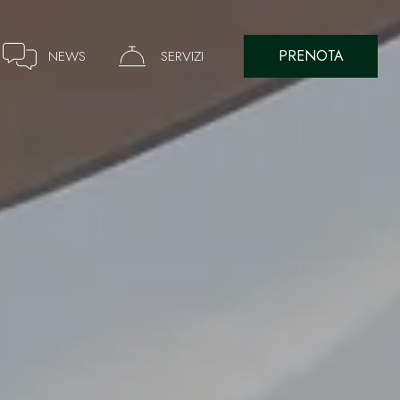
PRENOTA
NEWS
SERVIZI