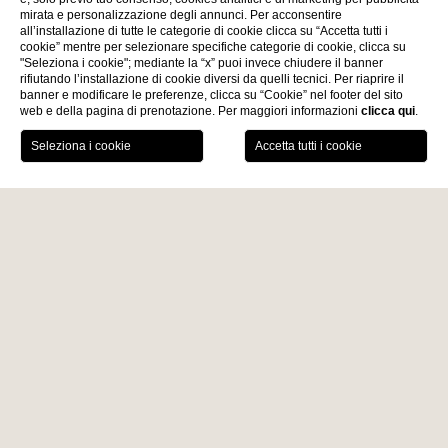
mirata e personalizzazione degli annunci. Per acconsentire
all’installazione di tutte le categorie di cookie clicca su “Accetta tutti i
cookie” mentre per selezionare specifiche categorie di cookie, clicca su
"Seleziona i cookie"; mediante la “x” puoi invece chiudere il banner
rifiutando l’installazione di cookie diversi da quelli tecnici. Per riaprire il
banner e modificare le preferenze, clicca su “Cookie” nel footer del sito
web e della pagina di prenotazione. Per maggiori informazioni
clicca qui
.
PRENOTA
News
Contatti
Location
Servizi
Home
Privacy
INFORMATIVA
SULLA PRIVACY
LA PRIVACY POLICY DI QUESTO SITO PERCHÉ QUESTO
AVVISO