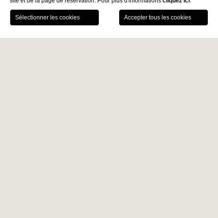
site et de la page de réservation. Pour plus d'informations
cliquez ici
.
RÉSERVEZ
DIANA GRAND
News
contatti
Location
Services
HOTEL
Alassio
Your home by the sea
Le Diana Grand Hotel d'Alassio dispose d'une grande terrasse
face à la mer, d'une piscine couverte panoramique avec un
espace solarium adjacent, d'une plage privée de sable fin et
de deux restaurants : le Diana Gourmet (fine dining) et le
Diana Mare (cuisine locale). L'établissement comprend