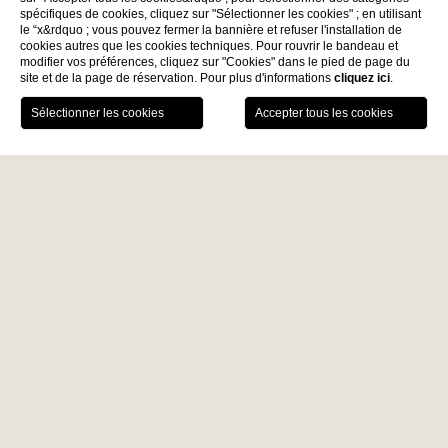
spécifiques de cookies, cliquez sur "Sélectionner les cookies" ; en utilisant
le “x&rdquo ; vous pouvez fermer la bannière et refuser l'installation de
cookies autres que les cookies techniques. Pour rouvrir le bandeau et
modifier vos préférences, cliquez sur "Cookies" dans le pied de page du
site et de la page de réservation. Pour plus d'informations
cliquez ici
.
RÉSERVEZ
News
contatti
Location
Services
Home
Expérience Culinaire
American Bar
AMERICAN BAR
Un
design moderne
, enrichi de touches rétro et accompagné
de douces notes de musique lounge, accueille les hôtes dans
une atmosphère idéale pour une
pause détente
parfaite.
Ouvert de l’après-midi jusqu’à tard dans la soirée, l’
American
Bar
propose une large sélection de vins, cocktails et boissons